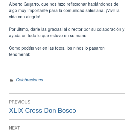
Alberto Guijarro, que nos hizo reflexionar hablándonos de
algo muy importante para la comunidad salesiana: ¡Vivir la
vida con alegría!.
Por último, darle las graciasl al director por su colaboración y
ayuda en todo lo que estuvo en su mano.
Como podéis ver en las fotos, los niños lo pasaron
fenomenal:
Celebraciones
Navegación
PREVIOUS
de
Previous
XLIX Cross Don Bosco
post:
entradas
NEXT
Next