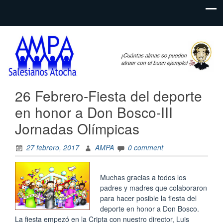
Web del
AMPA
AMPA del
Salesianos
Colegio
Salesianos
Atocha
de Atocha
26 Febrero-Fiesta del deporte
en honor a Don Bosco-III
Jornadas Olímpicas
27 febrero, 2017
AMPA
0 comment
Muchas gracias a todos los
padres y madres que colaboraron
para hacer posible la fiesta del
deporte en honor a Don Bosco.
La fiesta empezó en la Cripta con nuestro director, Luis