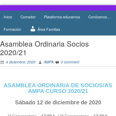
Web del
AMPA
AMPA del
Inicio
Comedor
Plataforma educamos
Conócenos…
Salesianos
Colegio
Salesianos
Atocha
Formación
Área Familias
de Atocha
Asamblea Ordinaria Socios
2020/21
4 diciembre, 2020
AMPA
0 comment
ASAMBLEA ORDINARIA DE SOCIOS/AS
AMPA CURSO 2020/21
Sábado 12 de diciembre de 2020