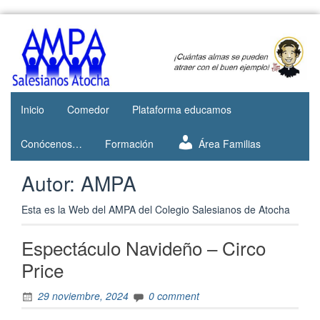
Web del
AMPA
AMPA del
Salesianos
Colegio
Salesianos
Atocha
de Atocha
Inicio
Comedor
Plataforma educamos
Conócenos…
Formación
Área Familias
Autor:
AMPA
Esta es la Web del AMPA del Colegio Salesianos de Atocha
Espectáculo Navideño – Circo
Price
29 noviembre, 2024
0 comment