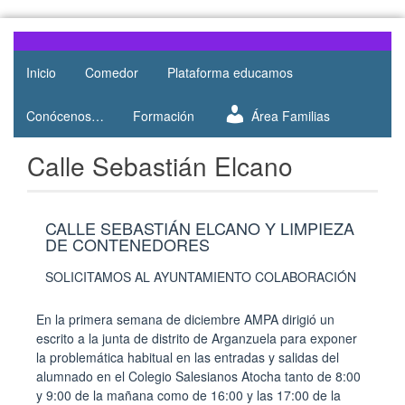
Web del
AMPA
AMPA del
Inicio
Comedor
Plataforma educamos
Salesianos
Colegio
Salesianos
Atocha
Conócenos…
Formación
Área Familias
de Atocha
Calle Sebastián Elcano
CALLE SEBASTIÁN ELCANO Y LIMPIEZA
DE CONTENEDORES
SOLICITAMOS AL AYUNTAMIENTO COLABORACIÓN
En la primera semana de diciembre AMPA dirigió un
escrito a la junta de distrito de Arganzuela para exponer
la problemática habitual en las entradas y salidas del
alumnado en el Colegio Salesianos Atocha tanto de 8:00
y 9:00 de la mañana como de 16:00 y las 17:00 de la