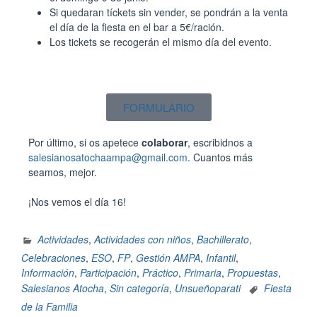
Si quedaran tíckets sin vender, se pondrán a la venta
el día de la fiesta en el bar a 5€/ración.
Los tickets se recogerán el mismo día del evento.
FORMULARIO
Por último, si os apetece
colaborar
, escribidnos a
salesianosatochaampa@gmail.com
. Cuantos más
seamos, mejor.
¡Nos vemos el día 16!
Actividades
,
Actividades con niños
,
Bachillerato
,
Celebraciones
,
ESO
,
FP
,
Gestión AMPA
,
Infantil
,
Información
,
Participación
,
Práctico
,
Primaria
,
Propuestas
,
Salesianos Atocha
,
Sin categoría
,
Unsueñoparati
Fiesta
de la Familia