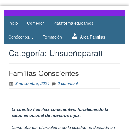
Web del
AMPA
AMPA del
Inicio
Comedor
Plataforma educamos
Salesianos
Colegio
Salesianos
Atocha
Conócenos…
Formación
Área Familias
de Atocha
Categoría:
Unsueñoparati
Familias Conscientes
8 noviembre, 2024
0 comment
Encuentro Familias conscientes: fortaleciendo la
salud emocional de nuestros hijos
.
Cómo abordar el problema de la soledad no deseada en