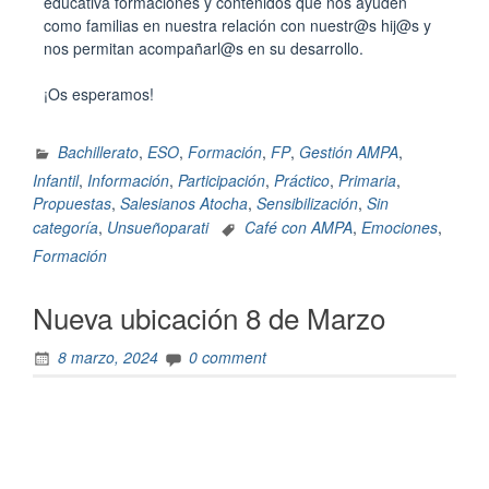
educativa formaciones y contenidos que nos ayuden
como familias en nuestra relación con nuestr@s hij@s y
nos permitan acompañarl@s en su desarrollo.
¡Os esperamos!
Bachillerato
,
ESO
,
Formación
,
FP
,
Gestión AMPA
,
Infantil
,
Información
,
Participación
,
Práctico
,
Primaria
,
Propuestas
,
Salesianos Atocha
,
Sensibilización
,
Sin
categoría
,
Unsueñoparati
Café con AMPA
,
Emociones
,
Formación
Nueva ubicación 8 de Marzo
8 marzo, 2024
0 comment