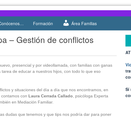
Conócenos…
Formación
Área Familias
a – Gestión de conflictos
AT
Vi
uevo, presencial y por videollamada, con familias con ganas
tr
a tarea de educar a nuestros hijos, con todo lo que eso
co
Sí
lictos y situaciones del día a día que nos encontramos, en
co
s, contamos con
Laura Cerrada Callado
, psicóloga Experta
mbién en Mediación Familiar.
las dudas que tenemos y que tips nos podría dar para poner