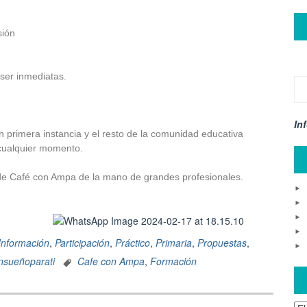
sión
ser inmediatas.
In
n primera instancia y el resto de la comunidad educativa
cualquier momento.
de Café con Ampa de la mano de grandes profesionales.
Información
,
Participación
,
Práctico
,
Primaria
,
Propuestas
,
nsueñoparati
Cafe con Ampa
,
Formación