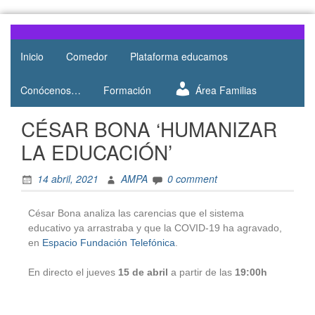
Web del
AMPA
AMPA del
Inicio
Comedor
Plataforma educamos
Salesianos
Colegio
Salesianos
Atocha
Conócenos…
Formación
Área Familias
de Atocha
CÉSAR BONA ‘HUMANIZAR
LA EDUCACIÓN’
14 abril, 2021
AMPA
0 comment
César Bona analiza las carencias que el sistema
educativo ya arrastraba y que la COVID-19 ha agravado,
en
Espacio Fundación Telefónica
.
En directo el jueves
15 de abril
a partir de las
19:00h