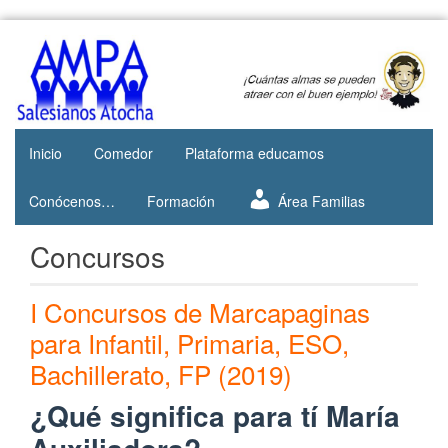
Skip
to
Web del
AMPA
content
AMPA del
Salesianos
Colegio
Salesianos
Atocha
de Atocha
Inicio
Comedor
Plataforma educamos
Conócenos…
Formación
Área Familias
Concursos
I Concursos de Marcapaginas
para Infantil, Primaria, ESO,
Bachillerato, FP (2019)
¿Qué significa para tí María