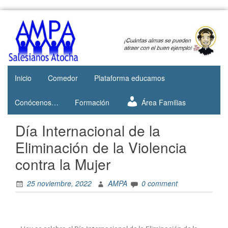
Web del
AMPA
AMPA del
Salesianos
Colegio
Salesianos
Atocha
de Atocha
Inicio
Comedor
Plataforma educamos
Conócenos…
Formación
Área Familias
Día Internacional de la
Eliminación de la Violencia
contra la Mujer
25 noviembre, 2022
AMPA
0 comment