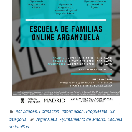
Actividades
,
Formación
,
Información
,
Propuestas
,
Sin
categoría
Arganzuela
,
Ayuntamiento de Madrid
,
Escuela
de familias