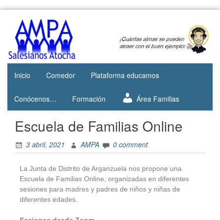
Web del
AMPA
AMPA del
Salesianos
Colegio
Salesianos
Atocha
de Atocha
Inicio
Comedor
Plataforma educamos
Conócenos…
Formación
Área Familias
Escuela de Familias Online
3 abril, 2021
AMPA
0 comment
La Junta de Distrito de Arganzuela nos propone una
Escuela de Familias Online, organizadas en diferentes
sesiones para madres y padres de niños y niñas de
diferentes edades.