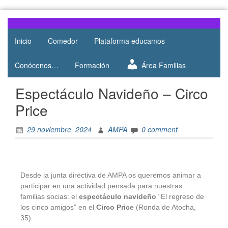
Web del
AMPA
AMPA del
Inicio
Comedor
Plataforma educamos
Salesianos
Colegio
Salesianos
Atocha
Conócenos…
Formación
Área Familias
de Atocha
Espectáculo Navideño – Circo
Price
29 noviembre, 2024
AMPA
0 comment
Desde la junta directiva de AMPA os queremos animar a
participar en una actividad pensada para nuestras
familias socias: el
espectáculo navideño
“El regreso de
los cinco amigos” en el
Circo Price
(Ronda de Atocha,
35).