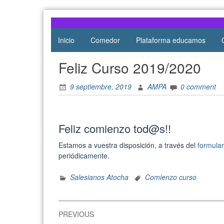
Atocha
de Atocha
Skip
to
content
Inicio
Comedor
Plataforma educamos
Feliz Curso 2019/2020
9 septiembre, 2019
AMPA
0 comment
Feliz comienzo tod@s!!
Estamos a vuestra disposición, a través del
formular
periódicamente.
Salesianos Atocha
Comienzo curso
Navegación
PREVIOUS