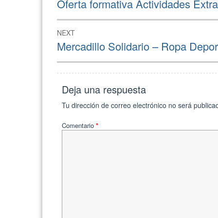
de
Previous
Oferta formativa Actividades Ext
post:
entradas
NEXT
Next
Mercadillo Solidario – Ropa Depor
post:
Deja una respuesta
Tu dirección de correo electrónico no será publica
Comentario
*