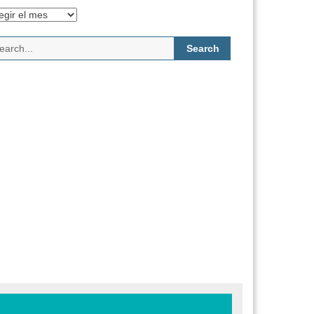
chivos
Search
for: