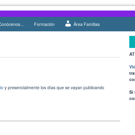
Conócenos…
Formación
Área Familias
AT
Vi
tr
co
io
y presencialmente los días que se vayan publicando
Sí
co