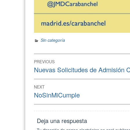
Sin categoría
Navegación
PREVIOUS
de
Previous
Nuevas Solicitudes de Admisión 
post:
entradas
NEXT
Next
NoSinMiCumple
post:
Deja una respuesta