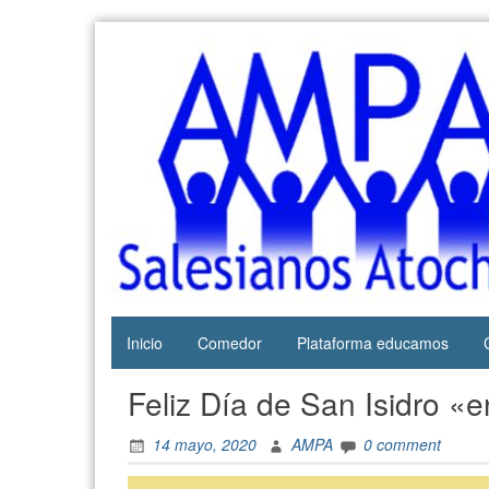
Skip
to
content
Web del
AMPA
AMPA del
Salesianos
Colegio
Salesianos
Atocha
de Atocha
Inicio
Comedor
Plataforma educamos
Feliz Día de San Isidro «e
14 mayo, 2020
AMPA
0 comment