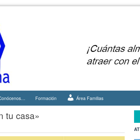
Conócenos…
Formación
Área Familias
n tu casa»
AT