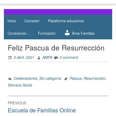
Web del
AMPA
AMPA del
Inicio
Comedor
Plataforma educamos
Salesianos
Colegio
Salesianos
Atocha
Conócenos…
Formación
Área Familias
de Atocha
Feliz Pascua de Resurrección
3 abril, 2021
AMPA
0 comment
Celebraciones
,
Sin categoría
Pascua
,
Resurrección
,
Semana Santa
PREVIOUS
Escuela de Familias Online