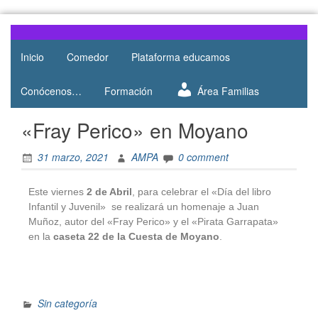
Web del
AMPA
AMPA del
Inicio
Comedor
Plataforma educamos
Salesianos
Colegio
Salesianos
Atocha
Conócenos…
Formación
Área Familias
de Atocha
«Fray Perico» en Moyano
31 marzo, 2021
AMPA
0 comment
Este viernes
2 de Abril
, para celebrar el «Día del libro
Infantil y Juvenil» se realizará un homenaje a Juan
Muñoz, autor del «Fray Perico» y el «Pirata Garrapata»
en la
caseta 22 de la Cuesta de Moyano
.
Sin categoría