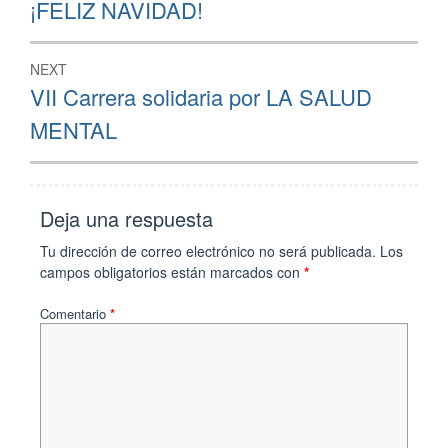
de
Previous
¡FELIZ NAVIDAD!
post:
entradas
NEXT
Next
VII Carrera solidaria por LA SALUD
post:
MENTAL
Deja una respuesta
Tu dirección de correo electrónico no será publicada.
Los
campos obligatorios están marcados con
*
Comentario
*