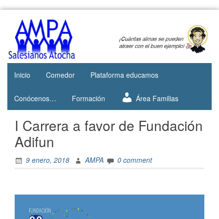
Skip
to
Web del
AMPA
content
AMPA del
Salesianos
Colegio
Salesianos
Atocha
de Atocha
Inicio
Comedor
Plataforma educamos
Conócenos…
Formación
Área Familias
I Carrera a favor de Fundación
Adifun
9 enero, 2018
AMPA
0 comment