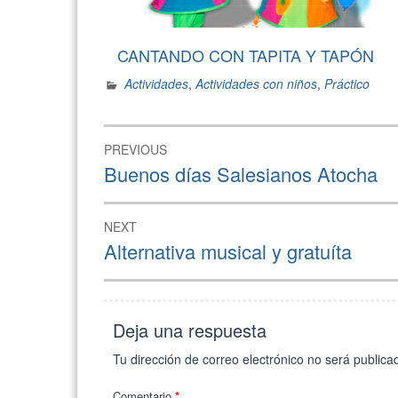
CANTANDO CON TAPITA Y TAPÓN
Actividades
,
Actividades con niños
,
Práctico
Navegación
PREVIOUS
de
Previous
Buenos días Salesianos Atocha
post:
entradas
NEXT
Next
Alternativa musical y gratuíta
post:
Deja una respuesta
Tu dirección de correo electrónico no será publica
Comentario
*