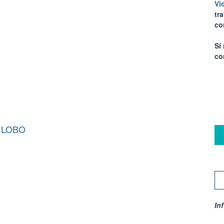
Vi
tr
co
Sí
co
 LOBO
In