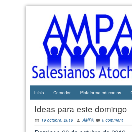
Skip
to
content
Web del
AMPA
AMPA del
Salesianos
Colegio
Salesianos
Atocha
de Atocha
Inicio
Comedor
Plataforma educamos
Ideas para este domingo
19 octubre, 2019
AMPA
0 comment