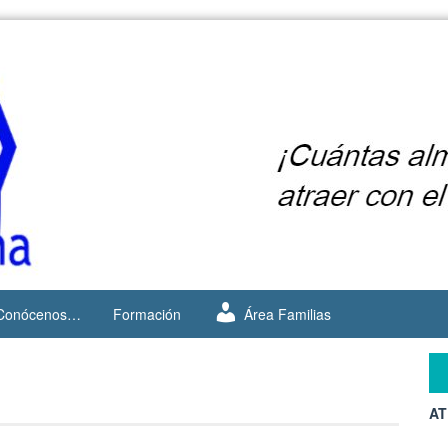
Conócenos…
Formación
Área Familias
AT