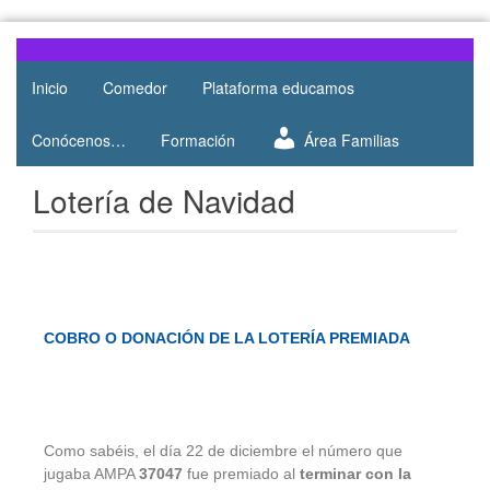
Web del
AMPA
AMPA del
Inicio
Comedor
Plataforma educamos
Salesianos
Colegio
Salesianos
Atocha
Conócenos…
Formación
Área Familias
de Atocha
Lotería de Navidad
COBRO O DONACIÓN DE LA LOTERÍA PREMIADA
Como sabéis, el día 22 de diciembre el número que
jugaba AMPA
37047
fue premiado al
terminar con la