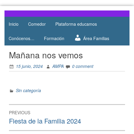
Web del
AMPA
AMPA del
Inicio
Comedor
Plataforma educamos
Salesianos
Colegio
Salesianos
Atocha
Conócenos…
Formación
Área Familias
de Atocha
Mañana nos vemos
15 junio, 2024
AMPA
0 comment
Sin categoría
PREVIOUS
Fiesta de la Familia 2024