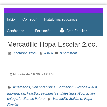
Web del
AMPA
AMPA del
Inicio
Comedor
Plataforma educamos
Salesianos
Colegio
Salesianos
Atocha
Conócenos…
Formación
Área Familias
de Atocha
Mercadillo Ropa Escolar 2.oct
3 octubre, 2024
AMPA
0 comment
⌚ Horario de 16:30 a 17:30 h.
Actividades
,
Colaboraciones
,
Formación
,
Gestión AMPA
,
Información
,
Práctico
,
Propuestas
,
Salesianos Atocha
,
Sin
categoría
,
Somos Futuro
Mercadillo Solidario
,
Ropa
Escolar