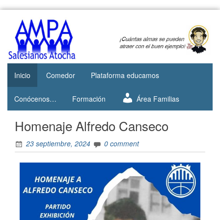
Web del
AMPA
AMPA del
Salesianos
Colegio
Salesianos
Atocha
de Atocha
Inicio
Comedor
Plataforma educamos
Conócenos…
Formación
Área Familias
Homenaje Alfredo Canseco
23 septiembre, 2024
0 comment