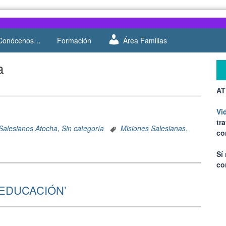
Conócenos…
Formación
Área Familias
a
AT
Vi
tr
Salesianos Atocha
,
Sin categoría
Misiones Salesianas
,
co
Sí
co
EDUCACIÓN’