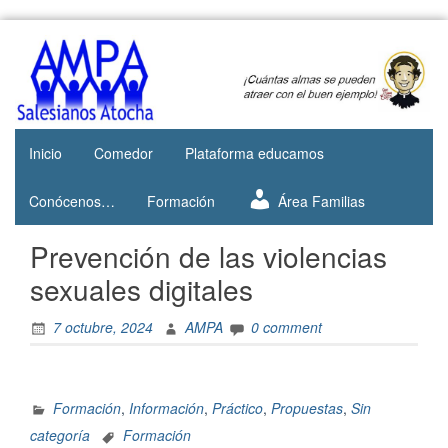
Web del
AMPA
AMPA del
Salesianos
Colegio
Salesianos
Atocha
de Atocha
Inicio
Comedor
Plataforma educamos
Conócenos…
Formación
Área Familias
Prevención de las violencias
sexuales digitales
7 octubre, 2024
AMPA
0 comment
Formación
,
Información
,
Práctico
,
Propuestas
,
Sin
categoría
Formación