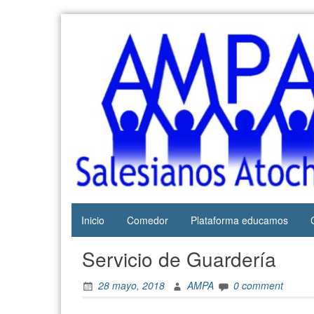
Skip
to
content
Web del
AMPA
AMPA del
Salesianos
Colegio
Salesianos
Atocha
de Atocha
Inicio
Comedor
Plataforma educamos
Servicio de Guardería
28 mayo, 2018
AMPA
0 comment