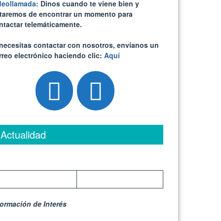
deollamada
: Dinos cuando te viene bien y
ataremos de encontrar un momento para
ntactar telemáticamente.
 necesitas contactar con nosotros, envíanos un
rreo electrónico haciendo clic:
Aquí
Actualidad
formación de Interés