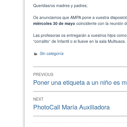
Q
ueridas/os madres y padres;
Os anunciamos que AMPA pone a vuestra disposici
miércoles 30 de mayo
coincidente con la reunión de
Las profesoras os entregarán a vuestros hijos como 
“corralito” de Infantil o si llueve en la sala Multiusos.
Sin categoría
Navegación
PREVIOUS
de
Previous
Poner una etiqueta a un niño es mu
post:
entradas
NEXT
Next
PhotoCall María Auxiliadora
post: