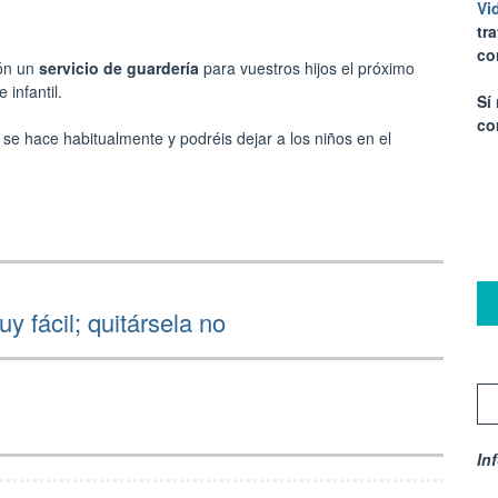
Vi
tr
co
ón un
servicio de guardería
para vuestros hijos el próximo
 infantil.
Sí
co
se hace habitualmente y podréis dejar a los niños en el
y fácil; quitársela no
In