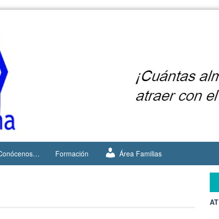
Conócenos…
Formación
Área Familias
AT