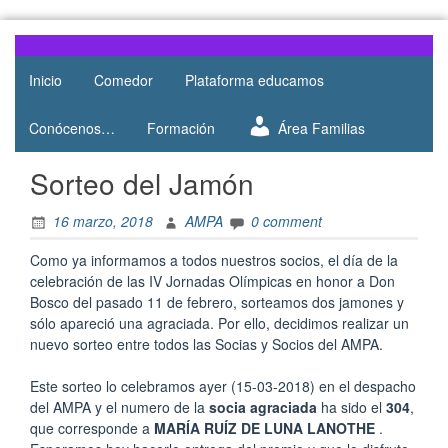
Skip
to
Web del
AMPA
content
AMPA del
Inicio
Comedor
Plataforma educamos
Salesianos
Colegio
Salesianos
Atocha
Conócenos…
Formación
Área Familias
de Atocha
Sorteo del Jamón
16 marzo, 2018
AMPA
0 comment
Como ya informamos a todos nuestros socios, el día de la
celebración de las IV Jornadas Olímpicas en honor a Don
Bosco del pasado 11 de febrero, sorteamos dos jamones y
sólo apareció una agraciada. Por ello, decidimos realizar un
nuevo sorteo entre todos las Socias y Socios del AMPA.
Este sorteo lo celebramos ayer (15-03-2018) en el despacho
del AMPA y el numero de la
socia
agraciada
ha sido el
304
,
que corresponde a
MARÍA RUÍZ DE LUNA LANOTHE
.