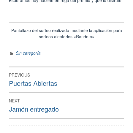
Esperamos hoy hacerle entrega del premio y que lo disfrute.
Pantallazo del sorteo realizado mediante la aplicación para
sorteos aleatorios «Random»
Sin categoría
Navegación
PREVIOUS
de
Previous
Puertas Abiertas
post:
entradas
NEXT
Next
Jamón entregado
post: