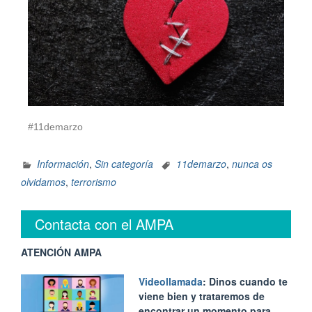
#11demarzo
Información
,
Sin categoría
11demarzo
,
nunca os
olvidamos
,
terrorismo
Contacta con el AMPA
ATENCIÓN AMPA
Videollamada
: Dinos cuando te
viene bien y trataremos de
encontrar un momento para