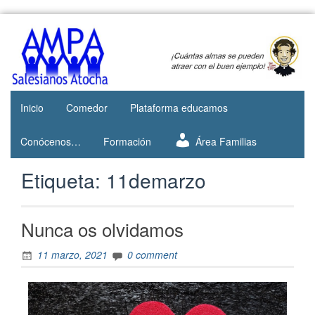
Web del
AMPA
AMPA del
Salesianos
Colegio
Salesianos
Atocha
de Atocha
Inicio
Comedor
Plataforma educamos
Conócenos…
Formación
Área Familias
Etiqueta:
11demarzo
Nunca os olvidamos
11 marzo, 2021
0 comment