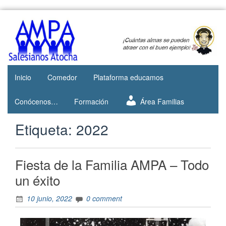
Web del
AMPA
AMPA del
Salesianos
Colegio
Salesianos
Atocha
de Atocha
Inicio
Comedor
Plataforma educamos
Conócenos…
Formación
Área Familias
Etiqueta:
2022
Fiesta de la Familia AMPA – Todo
un éxito
10 junio, 2022
0 comment