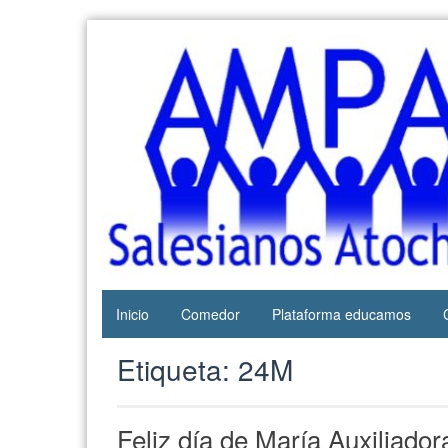
Web del
AMPA
AMPA del
Salesianos
Colegio
Salesianos
Atocha
de Atocha
Inicio
Comedor
Plataforma educamos
Etiqueta:
24M
Feliz día de María Auxiliador