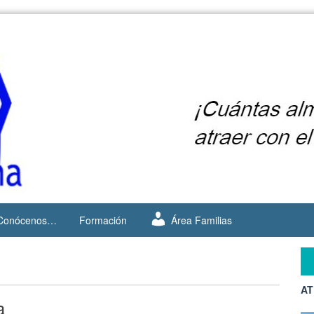
Conócenos…
Formación
Área Familias
AT
a