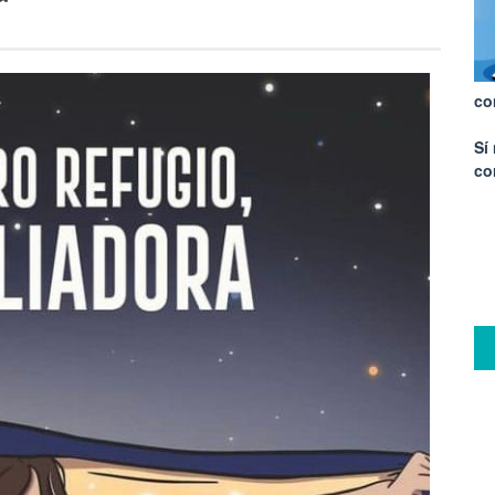
co
Sí
co