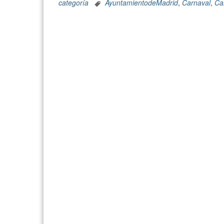
categoría
AyuntamientodeMadrid
,
Carnaval
,
Ca