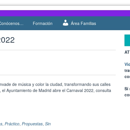
Conócenos…
Formación
Área Familias
2022
AT
Vi
tr
co
 invade de música y color la ciudad, transformando sus calles
Sí
te, el Ayuntamiento de Madrid abre el Carnaval 2022, consulta
co
es
,
Práctico
,
Propuestas
,
Sin