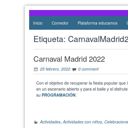
Atocha
de Atocha
Inicio
Comedor
Plataforma educamos
Etiqueta:
CarnavalMadrid
Carnaval Madrid 2022
25 febrero, 2022
0 comment
Con el objetivo de recuperar la fiesta popular que
en un escenario abierto y para el baile y el disfru
su
PROGRAMACIÓN
.
Actividades
,
Actividades con niños
,
Celebracion