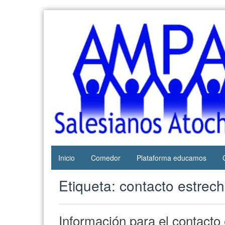
Web del
AMPA
AMPA del
Salesianos
Colegio
Salesianos
Atocha
de Atocha
Inicio
Comedor
Plataforma educamos
Etiqueta:
contacto estrec
Información para el contacto