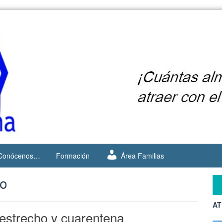
Conócenos…
Formación
Área Familias
ho
AT
 estrecho y cuarentena