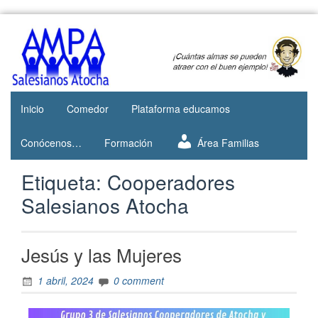
Web del
AMPA
AMPA del
Salesianos
Colegio
Salesianos
Atocha
de Atocha
Inicio
Comedor
Plataforma educamos
Conócenos…
Formación
Área Familias
Etiqueta:
Cooperadores
Salesianos Atocha
Jesús y las Mujeres
1 abril, 2024
0 comment