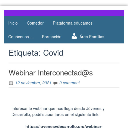
Web del
AMPA
AMPA del
Inicio
Comedor
Plataforma educamos
Salesianos
Colegio
Salesianos
Atocha
Conócenos…
Formación
Área Familias
de Atocha
Etiqueta:
Covid
Webinar Interconectad@s
12 noviembre, 2021
0 comment
Interesante webinar que nos llega desde Jóvenes y
Desarrollo, podéis apuntaros en el siguiente link:
https://jovenesydesarrollo.org/webinar-