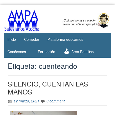
Web del
AMPA
AMPA del
Salesianos
Colegio
Salesianos
Atocha
de Atocha
Inicio
Comedor
Plataforma educamos
Conócenos…
Formación
Área Familias
Etiqueta:
cuenteando
SILENCIO, CUENTAN LAS
MANOS
12 marzo, 2021
0 comment