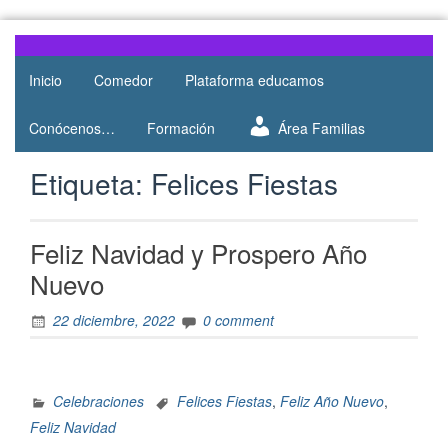
Web del
AMPA
AMPA del
Inicio
Comedor
Plataforma educamos
Salesianos
Colegio
Salesianos
Atocha
Conócenos…
Formación
Área Familias
de Atocha
Etiqueta:
Felices Fiestas
Feliz Navidad y Prospero Año
Nuevo
22 diciembre, 2022
0 comment
Celebraciones
Felices Fiestas
,
Feliz Año Nuevo
,
Feliz Navidad