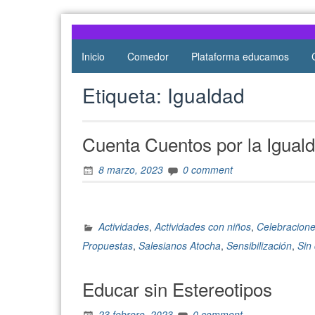
Atocha
de Atocha
Inicio
Comedor
Plataforma educamos
Etiqueta:
Igualdad
Cuenta Cuentos por la Igual
8 marzo, 2023
0 comment
Actividades
,
Actividades con niños
,
Celebracion
Propuestas
,
Salesianos Atocha
,
Sensibilización
,
Sin
Educar sin Estereotipos
23 febrero, 2023
0 comment