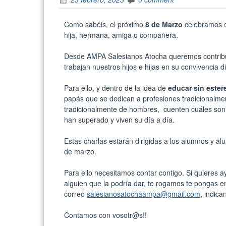
Como sabéis, el próximo
8 de Marzo
celebramos 
hija, hermana, amiga o compañera.
Desde AMPA Salesianos Atocha queremos contribu
trabajan nuestros hijos e hijas en su convivencia d
Para ello, y dentro de la idea de
educar sin ester
papás que se dedican a profesiones tradicionalm
tradicionalmente de hombres, cuenten cuáles son l
han superado y viven su día a día.
Estas charlas estarán dirigidas a los alumnos y a
de marzo.
Para ello necesitamos contar contigo. Si quieres 
alguien que la podría dar, te rogamos te pongas e
correo
salesianosatochaampa@gmail.com
, indic
Contamos con vosotr@s!!