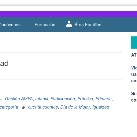
Conócenos…
Formación
Área Familias
AT
dad
Vi
tr
co
Sí
es
,
Gestión AMPA
,
Infantil
,
Participación
,
Práctico
,
Primaria
,
co
 categoría
cuenta cuentos
,
Día de la Mujer
,
Igualdad