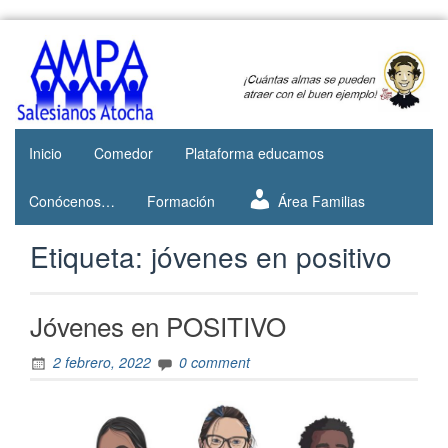
Web del
AMPA
AMPA del
Salesianos
Colegio
Salesianos
Atocha
de Atocha
Inicio
Comedor
Plataforma educamos
Conócenos…
Formación
Área Familias
Etiqueta:
jóvenes en positivo
Jóvenes en POSITIVO
2 febrero, 2022
0 comment