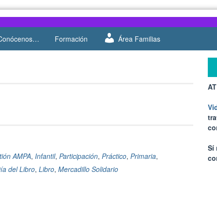
Conócenos…
Formación
Área Familias
AT
Vi
tr
co
Sí
tión AMPA
,
Infantil
,
Participación
,
Práctico
,
Primaria
,
co
ía del Libro
,
Libro
,
Mercadillo Solidario