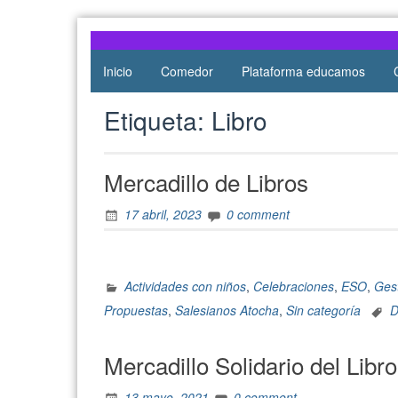
Atocha
de Atocha
Inicio
Comedor
Plataforma educamos
Etiqueta:
Libro
Mercadillo de Libros
17 abril, 2023
0 comment
Actividades con niños
,
Celebraciones
,
ESO
,
Ges
Propuestas
,
Salesianos Atocha
,
Sin categoría
D
Mercadillo Solidario del Libro
13 mayo, 2021
0 comment