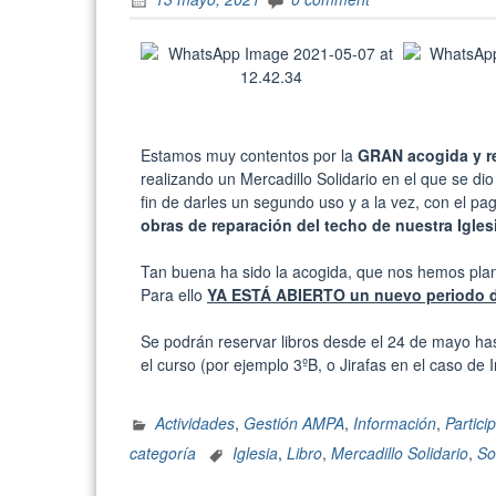
Estamos muy contentos por la
GRAN acogida y r
realizando un Mercadillo Solidario en el que se di
fin de darles un segundo uso y a la vez, con el pa
obras de reparación del techo de nuestra Igles
Tan buena ha sido la acogida, que nos hemos plan
Para ello
YA ESTÁ ABIERTO un nuevo periodo de 
Se podrán reservar libros desde el 24 de mayo has
el curso (por ejemplo 3ºB, o Jirafas en el caso de In
Actividades
,
Gestión AMPA
,
Información
,
Partici
categoría
Iglesia
,
Libro
,
Mercadillo Solidario
,
So