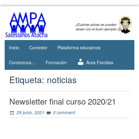
Web del
AMPA
AMPA del
Salesianos
Colegio
Salesianos
Atocha
de Atocha
Inicio
Comedor
Plataforma educamos
Conócenos…
Formación
Área Familias
Etiqueta:
noticias
Newsletter final curso 2020/21
29 junio, 2021
0 comment