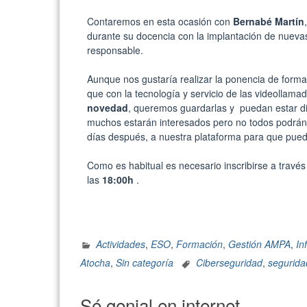
Contaremos en esta ocasión con
Bernabé Martín
durante su docencia con la implantación de nuevas
responsable.
Aunque nos gustaría realizar la ponencia de form
que con la tecnología y servicio de las videolla
novedad
, queremos guardarlas y puedan estar d
muchos estarán interesados pero no todos podrán pa
días después, a nuestra plataforma para que pued
Como es habitual es necesario inscribirse a travé
las
18:00h
.
Actividades
,
ESO
,
Formación
,
Gestión AMPA
,
In
Atocha
,
Sin categoría
Ciberseguridad
,
segurida
Sé genial en internet