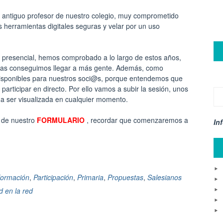
, antiguo profesor de nuestro colegio, muy comprometido
 herramientas digitales seguras y velar por un uso
a presencial, hemos comprobado a lo largo de estos años,
madas conseguimos llegar a más gente. Además, como
isponibles para nuestros soci@s, porque entendemos que
rticipar en directo. Por ello vamos a subir la sesión, unos
a ser visualizada en cualquier momento.
s de nuestro
FORMULARIO
, recordar que comenzaremos a
In
formación
,
Participación
,
Primaria
,
Propuestas
,
Salesianos
d en la red