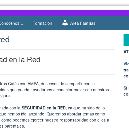
Conócenos…
Formación
Área Familias
red
AT
ad en la Red
Vi
tr
co
tros Cafés con AMPA, deseosos de compartir con la
Sí
nidos que puedan ayudarnos a conectar mejor con nuestros
co
egura.
onada con la
SEGURIDAD en la RED
, ya que ha sido de lo
 que hemos ido lanzando. Queremos abordar temas como
y como podemos ejercer nuestra responsabilidad con ellos a
es parentales.