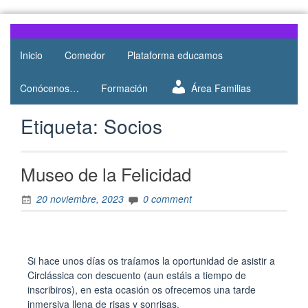
Web del
AMPA
AMPA del
Inicio
Comedor
Plataforma educamos
Salesianos
Colegio
Salesianos
Atocha
Conócenos…
Formación
Área Familias
de Atocha
Etiqueta:
Socios
Museo de la Felicidad
20 noviembre, 2023
0 comment
Si hace unos días os traíamos la oportunidad de asistir a
Circlássica con descuento (aun estáis a tiempo de
inscribiros), en esta ocasión os ofrecemos una tarde
inmersiva llena de risas y sonrisas.