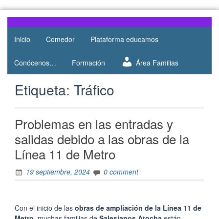
Skip
to
Web del
AMPA
content
AMPA del
Inicio
Comedor
Plataforma educamos
Salesianos
Colegio
Salesianos
Atocha
Conócenos…
Formación
Área Familias
de Atocha
Etiqueta:
Tráfico
Problemas en las entradas y
salidas debido a las obras de la
Línea 11 de Metro
19 septiembre, 2024
0 comment
Con el inicio de las
obras de ampliación de la Línea 11 de
Metro
, muchas familias de
Salesianos Atocha
están