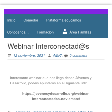
Web del
AMPA
AMPA del
Inicio
Comedor
Plataforma educamos
Salesianos
Colegio
Salesianos
Atocha
Conócenos…
Formación
Área Familias
de Atocha
Webinar Interconectad@s
12 noviembre, 2021
AMPA
0 comment
Interesante webinar que nos llega desde Jóvenes y
Desarrollo, podéis apuntaros en el siguiente link:
https://jovenesydesarrollo.org/webinar-
interconectadas-noviembre/