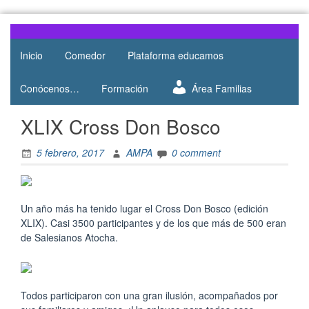
Skip
to
Web del
AMPA
content
AMPA del
Inicio
Comedor
Plataforma educamos
Salesianos
Colegio
Salesianos
Atocha
Conócenos…
Formación
Área Familias
de Atocha
XLIX Cross Don Bosco
5 febrero, 2017
AMPA
0 comment
Un año más ha tenido lugar el Cross Don Bosco (edición
XLIX). Casi 3500 participantes y de los que más de 500 eran
de Salesianos Atocha.
Todos participaron con una gran ilusión, acompañados por