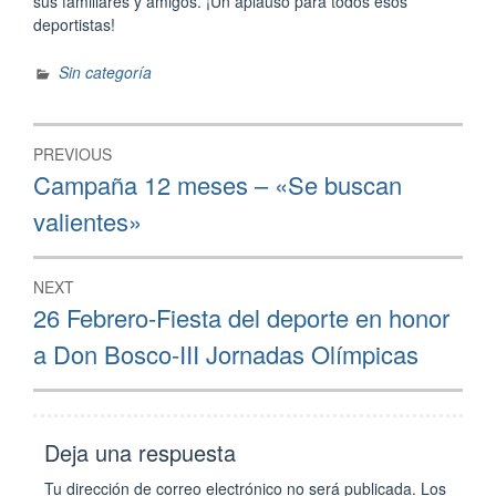
sus familiares y amigos. ¡Un aplauso para todos esos
deportistas!
Sin categoría
Navegación
PREVIOUS
de
Previous
Campaña 12 meses – «Se buscan
post:
entradas
valientes»
NEXT
Next
26 Febrero-Fiesta del deporte en honor
post:
a Don Bosco-III Jornadas Olímpicas
Deja una respuesta
Tu dirección de correo electrónico no será publicada.
Los