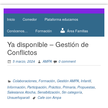
Web del
AMPA
AMPA del
Inicio
Comedor
Plataforma educamos
Salesianos
Colegio
Salesianos
Atocha
Conócenos…
Formación
Área Familias
de Atocha
Ya disponible – Gestión de
Conflictos
5 marzo, 2024
AMPA
0 comment
Colaboraciones
,
Formación
,
Gestión AMPA
,
Infantil
,
Información
,
Participación
,
Práctico
,
Primaria
,
Propuestas
,
Salesianos Atocha
,
Sensibilización
,
Sin categoría
,
Unsueñoparati
Cafe con Ampa