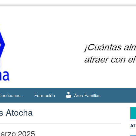
Conócenos…
Formación
Área Familias
s Atocha
AT
marzo 2025