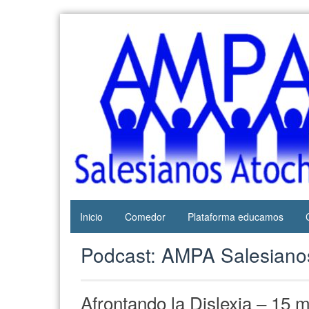
Web del
AMPA
AMPA del
Salesianos
Colegio
Salesianos
Atocha
de Atocha
Inicio
Comedor
Plataforma educamos
Podcast:
AMPA Salesiano
Afrontando la Dislexia – 15 