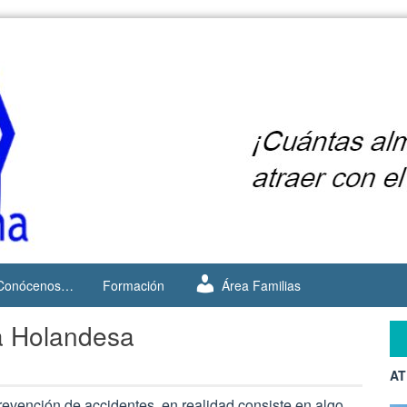
Conócenos…
Formación
Área Familias
a Holandesa
AT
revención de accidentes, en realidad consiste en algo