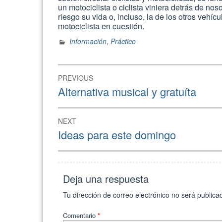
un motociclista o ciclista viniera detrás de n
riesgo su vida o, incluso, la de los otros vehí
motociclista en cuestión.
Información
,
Práctico
Navegación
PREVIOUS
de
Previous
Alternativa musical y gratuíta
post:
entradas
NEXT
Next
Ideas para este domingo
post:
Deja una respuesta
Tu dirección de correo electrónico no será publica
Comentario
*