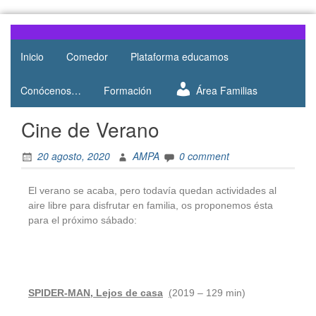
Web del
AMPA
AMPA del
Inicio
Comedor
Plataforma educamos
Salesianos
Colegio
Salesianos
Atocha
Conócenos…
Formación
Área Familias
de Atocha
Cine de Verano
20 agosto, 2020
AMPA
0 comment
El verano se acaba, pero todavía quedan actividades al
aire libre para disfrutar en familia, os proponemos ésta
para el próximo sábado:
SPIDER-MAN, Lejos de casa
(
2019 – 129 min)