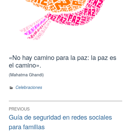
«No hay camino para la paz: la paz es
el camino».
(Mahatma Ghandi)
Celebraciones
Navegación
PREVIOUS
de
Previous
Guía de seguridad en redes sociales
post:
entradas
para familias