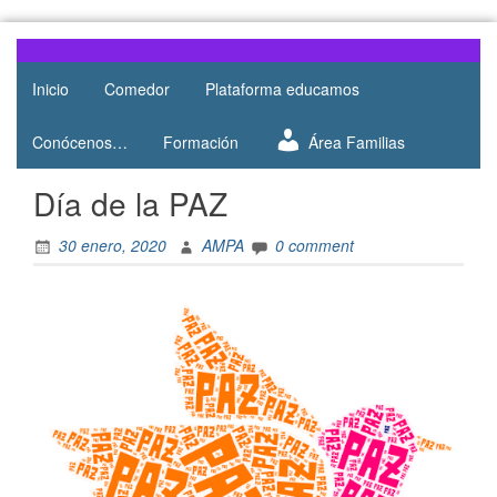
Skip
to
Web del
AMPA
content
AMPA del
Inicio
Comedor
Plataforma educamos
Salesianos
Colegio
Salesianos
Atocha
Conócenos…
Formación
Área Familias
de Atocha
Día de la PAZ
30 enero, 2020
AMPA
0 comment