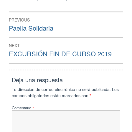
Navegación
PREVIOUS
de
Previous
Paella Solidaria
post:
entradas
NEXT
Next
EXCURSIÓN FIN DE CURSO 2019
post:
Deja una respuesta
Tu dirección de correo electrónico no será publicada.
Los
campos obligatorios están marcados con
*
Comentario
*