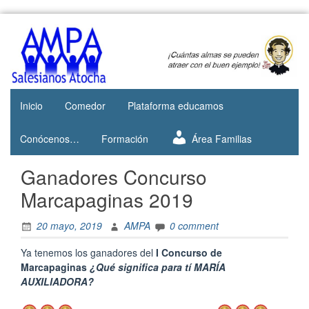
Skip
to
Web del
AMPA
content
AMPA del
Salesianos
Colegio
Salesianos
Atocha
de Atocha
Inicio
Comedor
Plataforma educamos
Conócenos…
Formación
Área Familias
Ganadores Concurso
Marcapaginas 2019
20 mayo, 2019
AMPA
0 comment
Ya tenemos los ganadores del
I Concurso de
Marcapaginas
¿Qué significa para tí MARÍA
AUXILIADORA?