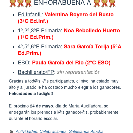
ENHORABUENA A
Ed.Infantil
:
Valentina Boyero del Busto
(3ºC Ed.Inf.)
1º,2º,3ºE.Primaria
:
Noa Rebolledo Huerto
(1ºC Ed.Prim.)
4º,5º,6ºE.Primaria
:
Sara García Torija (5ºA
Ed.Prim.)
ESO
:
Paula García del Rio
(2ºC ESO)
Bachillerato/FP
:
ción
sin representa
Gracias a tod@s l@s participantes, el nivel ha estado muy
alto y al jurado le ha costado mucho elegir a los ganadores.
Felicidades a tod@s!!
El próximo
24 de mayo
, día de María Auxiliadora, se
entregarán los premios a l@s ganador@s, probablemente
durante el horario escolar.
Actividades
,
Celebraciones
,
Salesianos Atocha