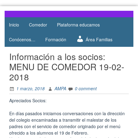
Skip
to
Web del
AMPA
content
AMPA del
Inicio
Comedor
Plataforma educamos
Salesianos
Colegio
Salesianos
Atocha
Conócenos…
Formación
Área Familias
de Atocha
Información a los socios:
MENU DE COMEDOR 19-02-
2018
1 marzo, 2018
AMPA
0 comment
Apreciados Socios:
En días pasados iniciamos conversaciones con la dirección
del colegio encaminadas a transmitir el malestar de los
padres con el servicio de comedor originado por el menú
ofrecido a los alumnos el 19 de Febrero.