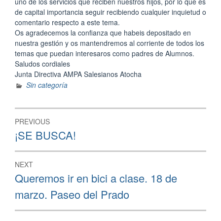
uno de los servicios que reciben nuestros hijos, por lo que es
de capital importancia seguir recibiendo cualquier inquietud o
comentario respecto a este tema.
Os agradecemos la confianza que habeis depositado en
nuestra gestión y os mantendremos al corriente de todos los
temas que puedan interesaros como padres de Alumnos.
Saludos cordiales
Junta Directiva AMPA Salesianos Atocha
Sin categoría
Navegación
PREVIOUS
de
Previous
¡SE BUSCA!
post:
entradas
NEXT
Next
Queremos ir en bici a clase. 18 de
post:
marzo. Paseo del Prado